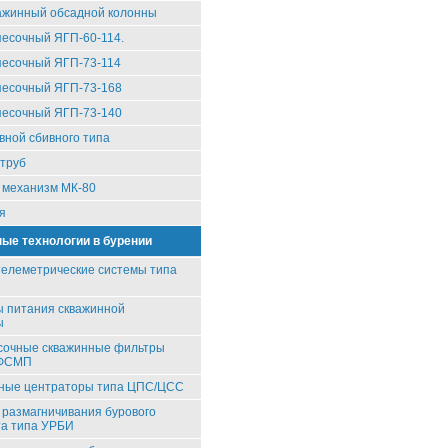
ажинный обсадной колонны
песочный ЯГП-60-114.
песочный ЯГП-73-114
песочный ЯГП-73-168
песочный ЯГП-73-140
вной сбивного типа
труб
 механизм МК-80
я
ые технологии в бурении
елеметрические системы типа
 питания скважинной
ы
сочные скважинные фильтры
/ФСМП
вные центраторы типа ЦПС/ЦСС
 размагничивания бурового
та типа УРБИ