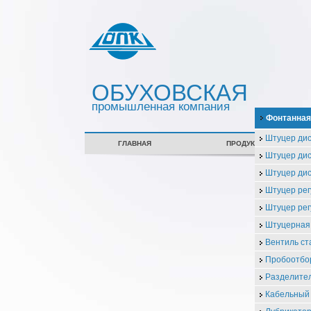
ОБУХОВСКАЯ
промышленная компания
Фонтанная
Штуцер ди
ГЛАВНАЯ
ПРОДУКЦИЯ
Штуцер ди
Штуцер ди
Штуцер ре
Штуцер ре
Штуцерная
Вентиль с
Пробоотбо
Разделител
Кабельный