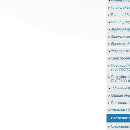
Лубрикатор
Планшайба
Планшайба
Фланец во
Заглушка 
Заглушка п
Дроссель 
Устройства
Кран проб
Переводник
труб ГОСТ 
Патрубок и
ГОСТ 633-
Тройник А
Клапан об
Прокладка 
Угольник Н
Насосное 
Скважинны