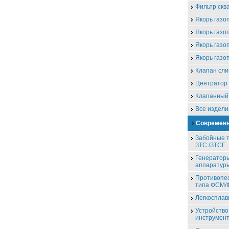
Фильтр скв
Якорь газо
Якорь газо
Якорь газо
Якорь газо
Клапан сли
Центратор 
Клапанный
Все издели
Современн
Забойные т
ЗТС /ЗТСГ
Генераторы
аппаратур
Противопе
типа ФСМ
Легкоспла
Устройство
инструмен