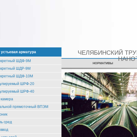
ЧЕЛЯБИНСКИЙ ТР
 устьевая арматура
НАНО
скретный ШДФ-9М
СЕРТИФИКАТЫ
НОРМАТИВЫ
скретный ШДР-9М
скретный ШДФ-10М
гулируемый ШРФ-20
гулируемый ШРФ-40
 камера
тальной прямоточный ВПЭМ
рник
ь сред
 ввод