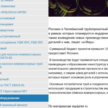
 устьевой
 бакинская
 АУШ-65х14 НКТ60
ротниковый
фланцевая
Роснано и Челябинский трубопрокатный 
оворотная
в рамках которых планируется модерн
быстросменный
также возведение новых производстве
деталей к ним, пишет «и-Маш».
 штуцерные УШК 004, УШК 005
ковый
Суммарный бюджет проектов превысит 15 
предоставит Роснано.
 для насосно-компрессорных
23979-80
В производстве будут применяться специ
з насосно-компрессорных труб
приводящие к образованию наноструктур в
80
значительного увеличения прочности и эк
например, о сварке швов деталей с испол
ФК
которых играют основную роль в упрочени
ратный
Основные потребители труб и соедините
по ГОСТ 28919-91
используют продукцию в строительстве ма
КТ / Крестовина НКТ
технологических обвязок компрессорных,
оборудование
й приемный фильтр
По материалам equipnet.ru